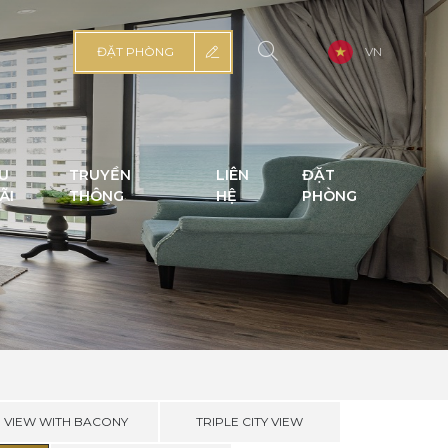
ĐẶT PHÒNG
VN
U
TRUYỀN
LIÊN
ĐẶT
ÃI
THÔNG
HỆ
PHÒNG
N VIEW WITH BACONY
TRIPLE CITY VIEW