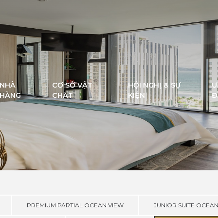
NHÀ
CƠ SỞ VẬT
HỘI NGHỊ & SỰ
Ư
HÀNG
CHẤT
KIỆN
Đ
PREMIUM PARTIAL OCEAN VIEW
JUNIOR SUITE OCEA