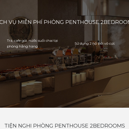
ỊCH VỤ MIỄN PHÍ PHÒNG PENTHOUSE 2BEDROO
Trà, cafe gói, nước suối chai tại
Sử dụng 2 hồ bơi vô cực
phòng hằng hàng
TIỆN NGHI PHÒNG PENTHOUSE 2BEDROOMS