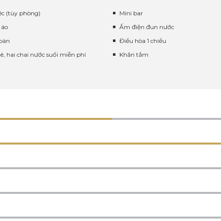
ệc (tùy phòng)
Mini bar
 áo
Ấm điện đun nước
toàn
Điều hòa 1 chiều
ê, hai chai nước suối miễn phí
Khăn tắm