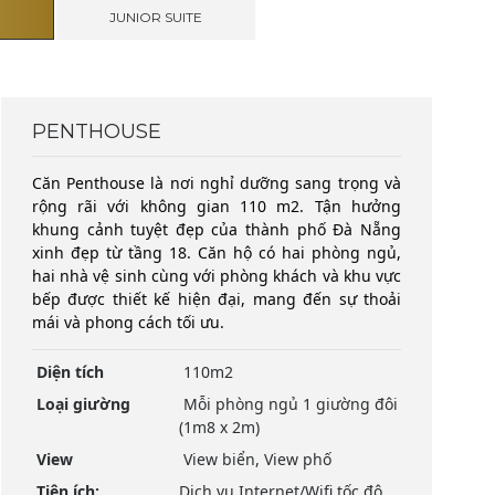
JUNIOR SUITE
PENTHOUSE
Căn Penthouse là nơi nghỉ dưỡng sang trọng và
rộng rãi với không gian 110 m2. Tận hưởng
khung cảnh tuyệt đẹp của thành phố Đà Nẵng
xinh đẹp từ tầng 18. Căn hộ có hai phòng ngủ,
hai nhà vệ sinh cùng với phòng khách và khu vực
bếp được thiết kế hiện đại, mang đến sự thoải
mái và phong cách tối ưu.
Diện tích
110m2
Loại giường
Mỗi phòng ngủ 1 giường đôi
(1m8 x 2m)
View
View biển, View phố
Tiện ích:
Dịch vụ Internet/Wifi tốc độ