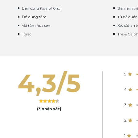
Ban công (tùy phòng)
Bàn làm vi
Đồ dùng tắm
Tủ để quần
Vòi tắm hoa sen
Két sắt an 
Toilet
Trà & Cà ph
4,3/5
5
4
3
(3 nhận xét)
2
1