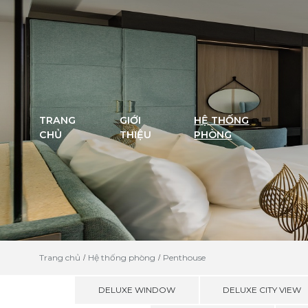
TRANG
GIỚI
HỆ THỐNG
CHỦ
THIỆU
PHÒNG
Trang chủ
Hệ thống phòng
Penthouse
DELUXE WINDOW
DELUXE CITY VIEW