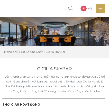
VN
Trang chủ
Cơ Sở Vật Chất
Cicilia Sky Bar
CICILIA SKYBAR
Với không gian sang trọng, hiện đại cùng âm nhạc sôi động vừa đủ để
có thể trò chuyện với bạn bè, người thân. Skybar của Cicilia Hotels &
Spa Đà Nẵng sẽ là lựa chọn hoàn hảo dành cho du khách để giải trí và
thưởng thức những loại đồ uống có cồn với những món ăn nhẹ.
THỜI GIAN HOẠT ĐỘNG