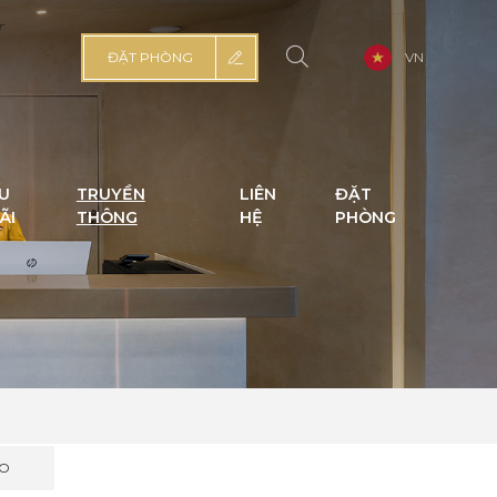
ĐẶT PHÒNG
VN
U
TRUYỀN
LIÊN
ĐẶT
ÃI
THÔNG
HỆ
PHÒNG
EO