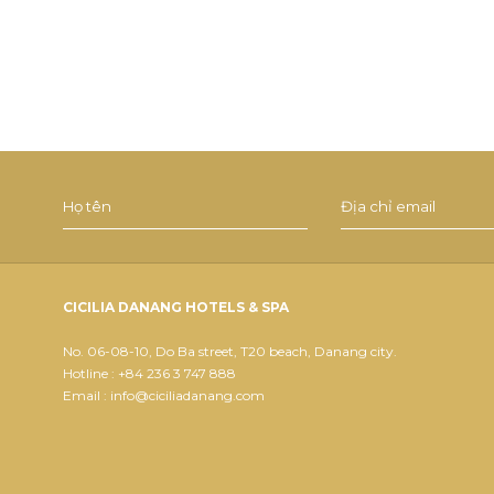
CICILIA DANANG HOTELS & SPA
No. 06-08-10, Do Ba street, T20 beach, Danang city.
Hotline : +84 236 3 747 888
Email : info@ciciliadanang.com