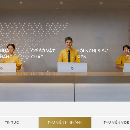
NHÀ
CƠ SỞ VẬT
HỘI NGHỊ & SỰ
Ư
HÀNG
CHẤT
KIỆN
Đ
TIN TỨC
THƯ VIỆN HÌNH ẢNH
THƯ VIỆN VID