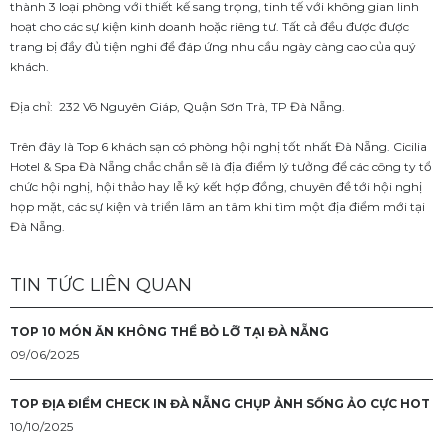
thành 3 loại phòng với thiết kế sang trọng, tinh tế với không gian linh
hoạt cho các sự kiện kinh doanh hoặc riêng tư. Tất cả đều được được
trang bị đầy đủ tiện nghi để đáp ứng nhu cầu ngày càng cao của quý
khách.
Địa chỉ: 232 Võ Nguyên Giáp, Quận Sơn Trà, TP Đà Nẵng.
Trên đây là Top 6 khách sạn có phòng hội nghị tốt nhất Đà Nẵng. Cicilia
Hotel & Spa Đà Nẵng chắc chắn sẽ là địa điểm lý tưởng để các công ty tổ
chức hội nghị, hội thảo hay lễ ký kết hợp đồng, chuyên đề tới hội nghị
họp mặt, các sự kiện và triển lãm an tâm khi tìm một địa điểm mới tại
Đà Nẵng.
TIN TỨC LIÊN QUAN
TOP 10 MÓN ĂN KHÔNG THỂ BỎ LỠ TẠI ĐÀ NẴNG
09/06/2025
TOP ĐỊA ĐIỂM CHECK IN ĐÀ NẴNG CHỤP ẢNH SỐNG ẢO CỰC HOT
10/10/2025