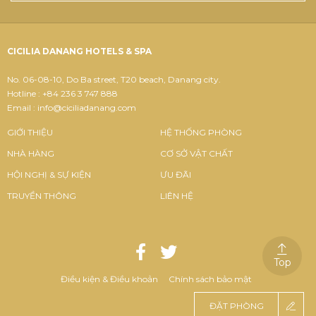
CICILIA DANANG HOTELS & SPA
No. 06-08-10, Do Ba street, T20 beach, Danang city.
Hotline : +84 236 3 747 888
Email : info@ciciliadanang.com
GIỚI THIỆU
HỆ THỐNG PHÒNG
NHÀ HÀNG
CƠ SỞ VẬT CHẤT
HỘI NGHỊ & SỰ KIỆN
ƯU ĐÃI
TRUYỀN THÔNG
LIÊN HỆ
Top
Điều kiện & Điều khoản
Chính sách bảo mật
ĐẶT PHÒNG