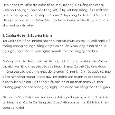
Bạn đang tìm kiếm địa điểm tổ chức sự kiện tại Đà Nẵng cho các sự
kiện như hội nghị, hội thảo tổng kết, lễ ký kết hợp đồng, lễ ra mắt sản
phẩm, tiệc kỷ niệm, họp lớp cuối năm? Hãy cùng Cicilia Hotel & Spa Đà
Nẵng tham khảo top 6 địa điểm tổ chức sự kiện tại Đà Nẵng phù hợp
cho mọi sự kiện nhé!
1. Cicilia Hotel & Spa Đà Nẵng
Tại Cicilia Đà Nẵng: phòng hội nghị với sức chứa lên tới 120 chỗ ngồi. Hệ
thống phòng hội nghị tầng 2 đạt tiêu chuẩn 4 sao, đây là nơi tổ chức
hội nghị, hội thảo chuyên nghiệp dành cho các công ty, tổ chức.
Phòng hội thảo được thiết kế tiện lợi, hệ thống nghe nhìn hiện đại và
các dịch vụ riêng theo yêu cầu của khách hàng. Có thể đáp ứng được
những yêu cầu khắt khe nhất để tổ chức hội nghị, hội thảo quốc tế. Bao
gồm hệ thống mạng không dây, hệ thống âm thanh và các công cụ
dịch thuật hiện đại. Hệ thống điều hòa nhiệt độ thân thiện với môi
trường giúp cho các phòng hội nghị luôn được cân bằng toàn thời gian.
Bên cạnh đó, với dịch vụ tận tình và đội ngũ chuyên gia tổ chức sự kiện
tại khách sạn Cicilia Đà Nẵng sẽ giúp sự kiện của bạn tại Đà Nẵng thành
công vang dội.