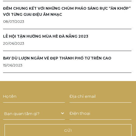
ĐÊM CHUNG KẾT VỚI NHỮNG CHÙM PHÁO SÁNG RỰC “ĂN KHỚP”
VỚI TỪNG GIAI ĐIỆU ÂM NHẠC
08/07/2023
LỄ HỘI TẬN HƯỞNG MÙA HÈ ĐÀ NẴNG 2023
20/06/2023
BAY DÙ LƯỢN NGẮM VẺ ĐẸP THÀNH PHỐ TỪ TRÊN CAO
15/06/2023