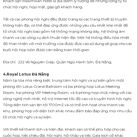
Khách sạn Maximilian Hotel là địa điểm lý tưởng để những công ty tổ
chức hội nghị, họp mặt, gặp gỡ khách hàng.
Tất cả các phòng hội nghị đều được trang bị các trang thiết bị truyền
thông hiện đại, có thể đáp ứng được những yêu cầu khắt khe nhất để
tổ chức hội nghị bao gồm hệ thống mạng không dây, hệ thống âm
thanh và các công cụ dịch thuật hiện đại. Một hệ thống điều hòa nhiệt
độ thân thiện với môi trường vừa được đưa vào sử dụng sẽ giúp cho các
buổi hội họp luôn được cân bằng toàn thời gian.
Địa chỉ: 222 Võ Nguyên Giáp, Quận Ngũ Hành Sơn, Đà Nẵng.
4.Royal Lotus Đà Nẵng
Nằm tại tòa nhà riêng biệt, trung tâm hội nghị và sự kiện gồm một
phòng lớn Lotus Grand Ballroom và ba phòng họp Lotus Meeting
Room, hai phòng VIP Meeting Room, và 6 phòng họp chức năng với các
công nghệ mới nhất, hỗ trợ Internet tốc độ cao và truyền hình hội nghị.
Tổng diện tích sàn lên tới 1700m2 và có thể linh hoạt chia thành các
khu, phòng họp với diện tích khác nhau đảm bảo đáp ứng mọi nhu cầu
tổ chức hội nghị và sự kiện.
Với thiết kế thanh lịch và hiện đại, khách sạn có thể phù hợp cho các
cuộc họp, tiệc chiêu đãi, hội nghị, hội thảo và tiệc Gala kích cỡ khác