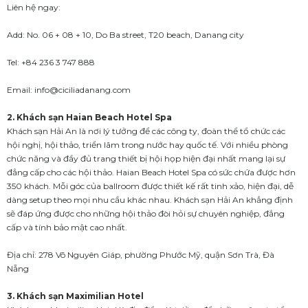
Liên hệ ngay:
Add: No. 06 + 08 + 10, Do Ba street, T20 beach, Danang city
Tel: +84 236 3 747 888
Email: info@ciciliadanang.com
2. Khách sạn Haian Beach Hotel Spa
Khách sạn Hải An là nơi lý tưởng để các công ty, đoàn thể tổ chức các
hội nghị, hội thảo, triển lãm trong nước hay quốc tế. Với nhiều phòng
chức năng và đầy đủ trang thiết bị hội họp hiện đại nhất mang lại sự
đẳng cấp cho các hội thảo. Haian Beach Hotel Spa có sức chứa được hơn
350 khách. Mỗi góc của ballroom được thiết kế rất tinh xảo, hiện đại, dễ
dàng setup theo mọi nhu cầu khác nhau. Khách sạn Hải An khẳng định
sẽ đáp ứng được cho những hội thảo đòi hỏi sự chuyên nghiệp, đẳng
cấp và tính bảo mật cao nhất.
Địa chỉ: 278 Võ Nguyên Giáp, phường Phước Mỹ, quận Sơn Trà, Đà
Nẵng
3. Khách sạn Maximilian Hotel