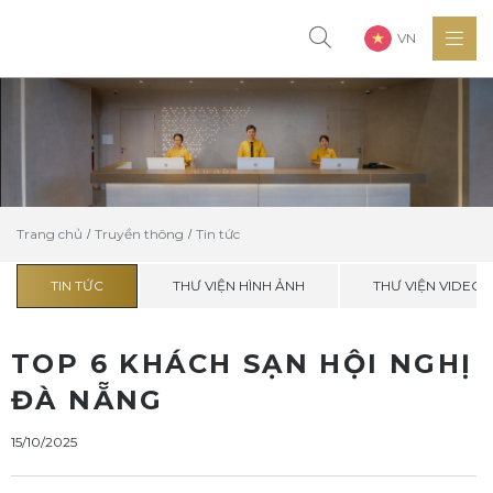
VN
Trang chủ
Truyền thông
Tin tức
TIN TỨC
THƯ VIỆN HÌNH ẢNH
THƯ VIỆN VIDEO
TOP 6 KHÁCH SẠN HỘI NGHỊ
ĐÀ NẴNG
15/10/2025