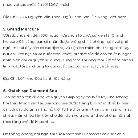
nhau với sức chứa lên tới 1,200 khách.
Địa Chỉ: 120A Nguyễn Văn Thoại, Ngũ Hành Sơn, Đà Nẵng, Việt Nam.
5. Grand Mercure
Với sức chứa lên đến 330 người, lựa chọn tổ chức sự kiện tại Grand
Mercure Đà Nẵng, bạn sẽ nhận được không chỉ là phòng nghỉ với ghế
ngồi mà tại đây còn có các dịch vụ và tiện ích miễn phí: trang bị sổ tay,
bút chì, kẹo bạc hà và nước tinh khiết; Internet tốc độ cao; thiết bị nghe
nhìn hiện đại và quyền sử dụng Trung tâm Thương mại. Để đảm bảo sự
linh hoạt tối đa, chúng tôi cung cấp các gói nửa ngày và cả ngày.
Địa Chỉ: Lô 1, khu Đảo Xanh, Đà Nẵng.
6. Khách sạn Diamond Sea
Tọa lạc trên con đường Võ Nguyên Giáp ngay bãi biển Mỹ Khê. Phòng
hội thảo khách sạn tại Diamond Sea được trang bị những thiết bị hiện
đại với đầy đủ tính năng hỗ trợ. Từ hệ thống âm thanh, ánh sáng, máy
chiếu, màn chiếu tân tiến cho đến dịch vụ trang trí theo phòng hội nghị
theo từng chủ đề khác nhau.
Hệ thống phòng hội nghị tại của khách sạn Diamond Sea được chia